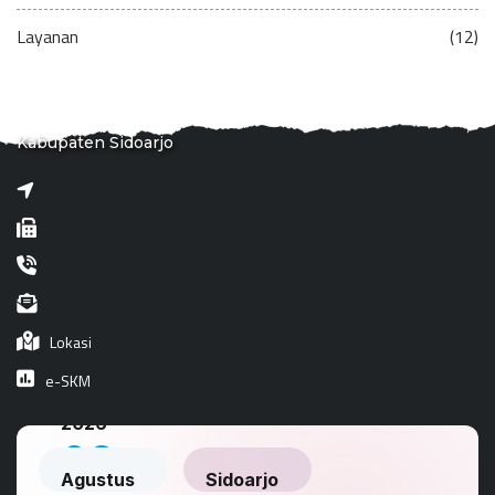
Layanan
(12)
Kabupaten Sidoarjo
Lokasi
e-SKM