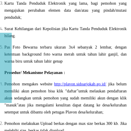
Kartu Tanda Penduduk Elektronik yang lama, bagi pemohon yang
mengajukan perubahan elemen data dan/atau yang pindah/mutasi
penduduk;
Surat Kehilangan dari Kepolisian jika Kartu Tanda Penduduk Elektronik
hilang.
Pas Foto Bewarna terbaru ukuran 3x4 sebanyak 2 lembar, dengan
ketentuan background foto warna merah untuk tahun lahir ganjil, dan
warna biru untuk tahun lahir genap
Prosedur/ Mekanisme Pelayanan :
Pemohon
mengakes website
http://plavon.sidoarjokab.go.id/
jika belum
memiliki akun pemohon bisa klik “daftar”untuk melaukan pendaftaran
akun sedangkan untuk pemohon yang sudah memiliki akun dengan klik
“masuk”atau jika mengalami kesulitan dapat datang ke desa/kelurahan
setempat untuk dibantu oleh petugas Plavon desa/kelurahan;
Pemohon melakukan Upload berkas dengan max size berkas 300 kb. Jika
melebihi size, berkas tidak diupload;