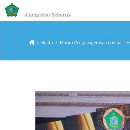
Kabupaten Sidoarjo
Berita
Malam Penganugerahan Lomba De