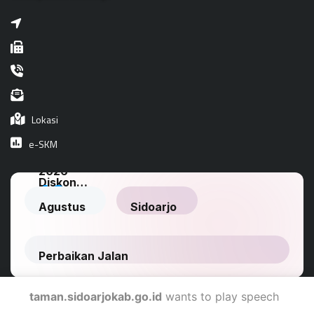
Lokasi
e-SKM
taman.sidoarjokab.go.id
wants to play speech