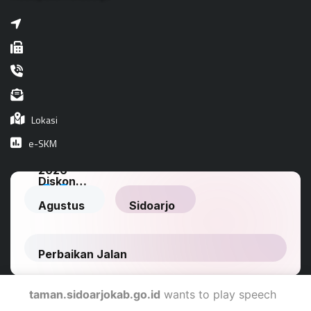
Lokasi
e-SKM
taman.sidoarjokab.go.id
wants to play speech