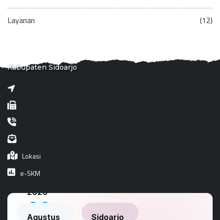
Layanan
(12)
Kabupaten Sidoarjo
Lokasi
e-SKM