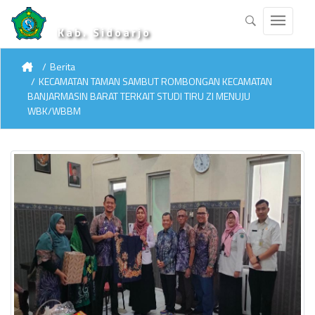
Kab. Sidoarjo
Berita
KECAMATAN TAMAN SAMBUT ROMBONGAN KECAMATAN
BANJARMASIN BARAT TERKAIT STUDI TIRU ZI MENUJU
WBK/WBBM