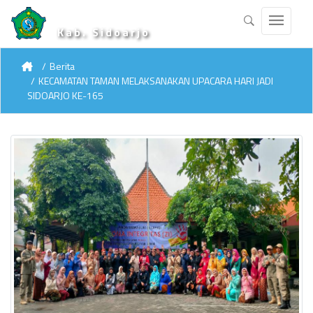
Kab. Sidoarjo
Berita
KECAMATAN TAMAN MELAKSANAKAN UPACARA HARI JADI
SIDOARJO KE-165